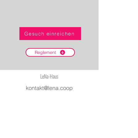
Gesuch einreichen
Reglement
LeNa-Haus
kontakt@lena.coop
©2022 Inhalt von Bau- und
Wohngenossenschaft LeNa
©2022 Ilustrationen von
Muscle Beaver